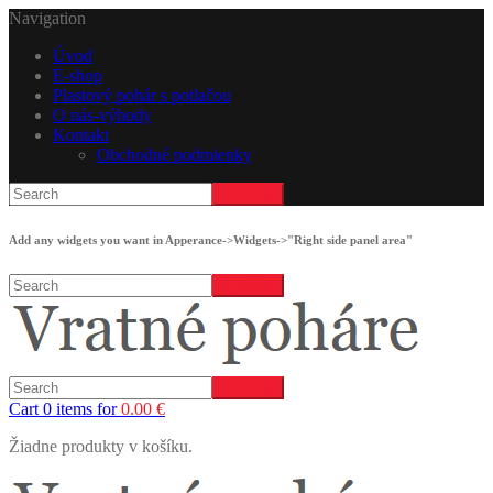
Navigation
Úvod
E-shop
Plastový pohár s potlačou
O nás-výhody
Kontakt
Obchodné podmienky
Add any widgets you want in Apperance->Widgets->"Right side panel area"
Cart 0 items for
0.00
€
Žiadne produkty v košíku.