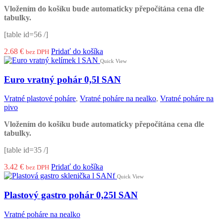
Vložením do košíku bude automaticky přepočítána cena dle
tabulky.
[table id=56 /]
2.68
€
Pridať do košíka
bez DPH
Quick View
Euro vratný pohár 0,5l SAN
Vratné plastové poháre
,
Vratné poháre na nealko
,
Vratné poháre na
pivo
Vložením do košíku bude automaticky přepočítána cena dle
tabulky.
[table id=35 /]
3.42
€
Pridať do košíka
bez DPH
Quick View
Plastový gastro pohár 0,25l SAN
Vratné poháre na nealko