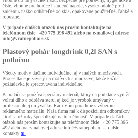
vhodné do umývačiek riadu, bezpečné pre potraviny, hygienické a
čisté, vhodné pre horúce i studené nápoje, vysoko odolné proti
zničeniu, ťažko odlíšiteľné od skla, opakovane použiteľné, ľahké a
robustné.
V prípade ďalších otázok nás prosím kontaktujte na
telefónnom čísle +420 775 396 492 alebo na e-mailovej adrese
info@vratnepohare.sk
Plastový pohár longdrink 0,2l SAN s
potlačou
Všetky motívy tlačíme individuálne, aj v malých množstvách.
Proces tlače je závislý na motívoch a množstve, takže každá
požiadavka je spracovavaná individuálne.
K potlači sa používa špeciálny materiál, ktorý na podklade vydrží
veľmi dlho a odoláva steru, aj keď je výrobok umývaný v
profesionálnej umývačke. Radi Vám poradíme s výberom
reklamného materiálu. Naša firma má k dispozícii tím odborníkov,
ktorí sa už roky špecializujú na túto činnosť. V prípade ďalších
otázok nás prosím kontaktujte na telefónnom čísle +420 775 396
492 alebo na e-mailovej adrese info@vratnepohare.sk dalšie
kontakty
tu.