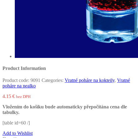
Product Information
Product code:
9091
Categories:
Vratné poháre na kokteily
,
Vratné
poháre na nealko
4.15
€
bez DPH
Vložením do košíku bude automaticky přepočítána cena dle
tabulky.
[table id=60 /]
Add to Wishlist