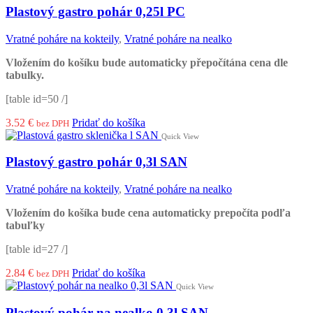
Plastový gastro pohár 0,25l PC
Vratné poháre na kokteily
,
Vratné poháre na nealko
Vložením do košíku bude automaticky přepočítána cena dle
tabulky.
[table id=50 /]
3.52
€
Pridať do košíka
bez DPH
Quick View
Plastový gastro pohár 0,3l SAN
Vratné poháre na kokteily
,
Vratné poháre na nealko
Vložením
do košíka bude
cena
automaticky prepočíta
podľa
tabuľky
[table id=27 /]
2.84
€
Pridať do košíka
bez DPH
Quick View
Plastový pohár na nealko 0,3l SAN