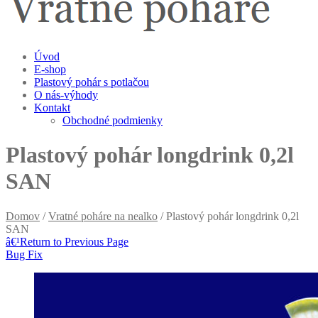
Úvod
E-shop
Plastový pohár s potlačou
O nás-výhody
Kontakt
Obchodné podmienky
Plastový pohár longdrink 0,2l
SAN
Domov
/
Vratné poháre na nealko
/ Plastový pohár longdrink 0,2l
SAN
â€¹
Return to Previous Page
Bug Fix