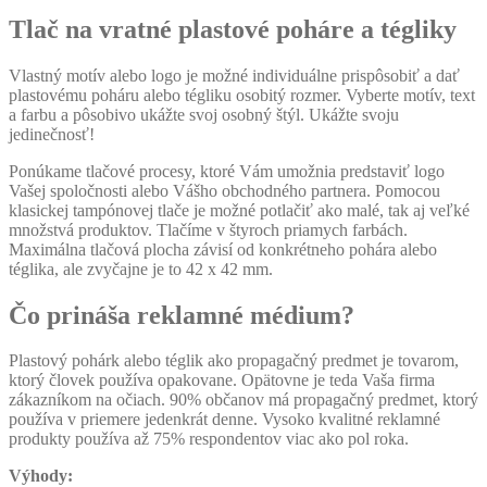
Tlač na vratné plastové poháre a tégliky
Vlastný motív alebo logo je možné individuálne prispôsobiť a dať
plastovému poháru alebo tégliku osobitý rozmer. Vyberte motív, text
a farbu a pôsobivo ukážte svoj osobný štýl. Ukážte svoju
jedinečnosť!
Ponúkame tlačové procesy, ktoré Vám umožnia predstaviť logo
Vašej spoločnosti alebo Vášho obchodného partnera. Pomocou
klasickej tampónovej tlače je možné potlačiť ako malé, tak aj veľké
množstvá produktov. Tlačíme v štyroch priamych farbách.
Maximálna tlačová plocha závisí od konkrétneho pohára alebo
téglika, ale zvyčajne je to 42 x 42 mm.
Čo prináša reklamné médium?
Plastový pohárk alebo téglik ako propagačný predmet je tovarom,
ktorý človek používa opakovane. Opätovne je teda Vaša firma
zákazníkom na očiach. 90% občanov má propagačný predmet, ktorý
používa v priemere jedenkrát denne. Vysoko kvalitné reklamné
produkty používa až 75% respondentov viac ako pol roka.
Výhody: