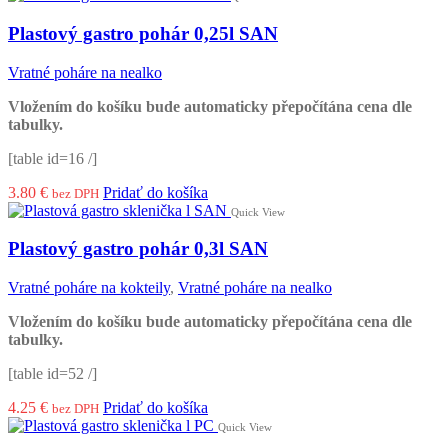
Plastový gastro pohár 0,25l SAN
Vratné poháre na nealko
Vložením do košíku bude automaticky přepočítána cena dle
tabulky.
[table id=16 /]
3.80
€
Pridať do košíka
bez DPH
Quick View
Plastový gastro pohár 0,3l SAN
Vratné poháre na kokteily
,
Vratné poháre na nealko
Vložením do košíku bude automaticky přepočítána cena dle
tabulky.
[table id=52 /]
4.25
€
Pridať do košíka
bez DPH
Quick View