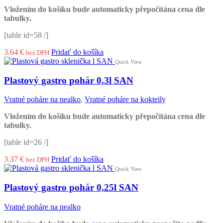
Vložením do košíku bude automaticky přepočítána cena dle
tabulky.
[table id=58 /]
3.64
€
Pridať do košíka
bez DPH
Quick View
Plastový gastro pohár 0,3l SAN
Vratné poháre na nealko
,
Vratné poháre na kokteily
Vložením do košíku bude automaticky přepočítána cena dle
tabulky.
[table id=26 /]
3.37
€
Pridať do košíka
bez DPH
Quick View
Plastový gastro pohár 0,25l SAN
Vratné poháre na nealko