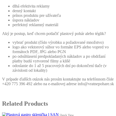
dlhá efektivita reklamy
denný kontakt
prínos produktu pre užívateľa
úspora nákladov
perfektný reklamný materiál
Aký je postup, keď chcem potlačiť plastový pohár alebo téglik?
vybrať produkt (číslo výrobku a požadované množstvo)
logo ako vektorový súbor vo formáte EPS alebo vopred vo
formátoch PDF, JPG alebo PGN
po odsúhlasení predpokladaných nákladov a po obdržaní
platby budú vytvorené filmy a klišé
odoslanie do 1 až 5 pracovných dní po dokončení tlače (v
závislosti od lokality)
V prípade ďalších otázok nás prosím kontaktujte na telefónnom čísle
+420 775 396 492 alebo na e-mailovej adrese info@vratnepohare.sk
Related Products
Quick View