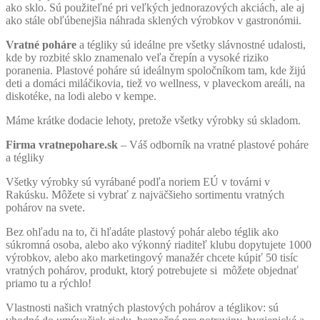
ako sklo. Sú použiteľné pri veľkých jednorazových akciách, ale aj
ako stále obľúbenejšia náhrada sklených výrobkov v gastronómii.
Vratné poháre
a tégliky sú ideálne pre všetky slávnostné udalosti,
kde by rozbité sklo znamenalo veľa črepín a vysoké riziko
poranenia. Plastové poháre sú ideálnym spoločníkom tam, kde žijú
deti a domáci miláčikovia, tiež vo wellness, v plaveckom areáli, na
diskotéke, na lodi alebo v kempe.
Máme krátke dodacie lehoty, pretože všetky výrobky sú skladom.
Firma vratnepohare.sk
– Váš odborník na vratné plastové poháre
a tégliky
Všetky výrobky sú vyrábané podľa noriem EÚ v továrni v
Rakúsku. Môžete si vybrať z najväčšieho sortimentu vratných
pohárov na svete.
Bez ohľadu na to, či hľadáte plastový pohár alebo téglik ako
súkromná osoba, alebo ako výkonný riaditeľ klubu dopytujete 1000
výrobkov, alebo ako marketingový manažér chcete kúpiť 50 tisíc
vratných pohárov, produkt, ktorý potrebujete si môžete objednať
priamo tu a rýchlo!
Vlastnosti našich vratných plastových pohárov a téglikov: sú