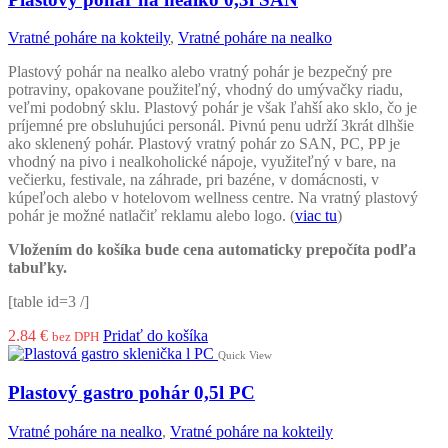
Vratné poháre na kokteily
,
Vratné poháre na nealko
Plastový pohár na nealko alebo vratný pohár je bezpečný pre
potraviny, opakovane použiteľný, vhodný do umývačky riadu,
veľmi podobný sklu. Plastový pohár je však ľahší ako sklo, čo je
príjemné pre obsluhujúci personál. Pivnú penu udrží 3krát dlhšie
ako sklenený pohár. Plastový vratný pohár zo SAN, PC, PP je
vhodný na pivo i nealkoholické nápoje, využiteľný v bare, na
večierku, festivale, na záhrade, pri bazéne, v domácnosti, v
kúpeľoch alebo v hotelovom wellness centre. Na vratný plastový
pohár je možné natlačiť reklamu alebo logo. (
viac tu
)
Vložením
do košíka bude
cena
automaticky prepočíta
podľa
tabuľky.
[table id=3 /]
2.84
€
Pridať do košíka
bez DPH
Quick View
Plastový gastro pohár 0,5l PC
Vratné poháre na nealko
,
Vratné poháre na kokteily