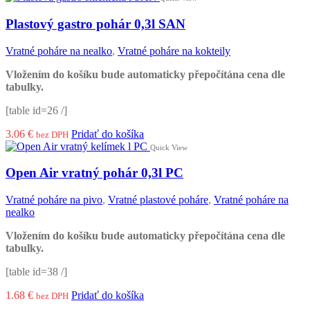
Plastový gastro pohár 0,3l SAN
Vratné poháre na nealko
,
Vratné poháre na kokteily
Vložením do košíku bude automaticky přepočítána cena dle
tabulky.
[table id=26 /]
3.06
€
Pridať do košíka
bez DPH
Quick View
Open Air vratný pohár 0,3l PC
Vratné poháre na pivo
,
Vratné plastové poháre
,
Vratné poháre na
nealko
Vložením do košíku bude automaticky přepočítána cena dle
tabulky.
[table id=38 /]
1.68
€
Pridať do košíka
bez DPH