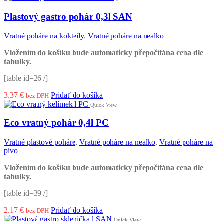
Plastový gastro pohár 0,3l SAN
Vratné poháre na kokteily
,
Vratné poháre na nealko
Vložením do košíku bude automaticky přepočítána cena dle
tabulky.
[table id=26 /]
3.37
€
Pridať do košíka
bez DPH
Quick View
Eco vratný pohár 0,4l PC
Vratné plastové poháre
,
Vratné poháre na nealko
,
Vratné poháre na
pivo
Vložením do košíku bude automaticky přepočítána cena dle
tabulky.
[table id=39 /]
2.17
€
Pridať do košíka
bez DPH
Quick View