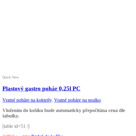
Quick View
Plastový gastro pohár 0,25l PC
Vratné poháre na kokteily
,
Vratné poháre na nealko
Vložením do košíku bude automaticky přepočítána cena dle
tabulky.
[table id=51 /]