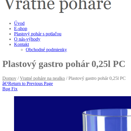
Úvod
E-shop
Plastový pohár s potlačou
O nás-výhody
Kontakt
Obchodné podmienky
Plastový gastro pohár 0,25l PC
Domov
/
Vratné poháre na nealko
/ Plastový gastro pohár 0,25l PC
â€¹
Return to Previous Page
Bug Fix