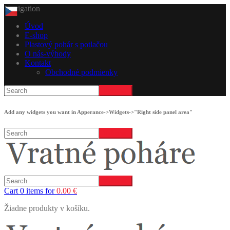
Navigation
Úvod
E-shop
Plastový pohár s potlačou
O nás-výhody
Kontakt
Obchodné podmienky
Add any widgets you want in Apperance->Widgets->"Right side panel area"
Cart 0 items for
0.00
€
Žiadne produkty v košíku.