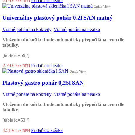
2.09
€
Pridať do košíka
bez DPH
Quick View
Univerzálny plastový pohár 0,2l SAN matný
Vratné poháre na kokteily
,
Vratné poháre na nealko
Vložením do košíku bude automaticky přepočítána cena dle
tabulky.
[table id=59 /]
2.79
€
Pridať do košíka
bez DPH
Quick View
Plastový gastro pohár 0,25l SAN
Vratné poháre na kokteily
,
Vratné poháre na nealko
Vložením do košíku bude automaticky přepočítána cena dle
tabulky.
[table id=53 /]
4.51
€
Pridať do košíka
bez DPH