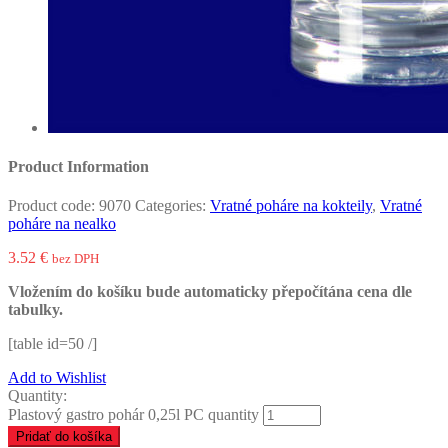
Product Information
Product code:
9070
Categories:
Vratné poháre na kokteily
,
Vratné
poháre na nealko
3.52
€
bez DPH
Vložením do košíku bude automaticky přepočítána cena dle
tabulky.
[table id=50 /]
Add to Wishlist
Quantity:
Plastový gastro pohár 0,25l PC quantity
Pridať do košíka