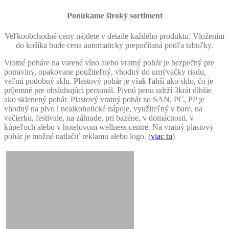
Ponúkame široký sortiment
Veľkoobchodné ceny nájdete v detaile každého produktu. Vložením
do košíka bude cena automaticky prepočítaná podľa tabuľky.
Vratné poháre na varené víno alebo vratný pohár je bezpečný pre
potraviny, opakovane použiteľný, vhodný do umývačky riadu,
veľmi podobný sklu. Plastový pohár je však ľahší ako sklo, čo je
príjemné pre obsluhujúci personál. Pivnú penu udrží 3krát dlhšie
ako sklenený pohár. Plastový vratný pohár zo SAN, PC, PP je
vhodný na pivo i nealkoholické nápoje, využiteľný v bare, na
večierku, festivale, na záhrade, pri bazéne, v domácnosti, v
kúpeľoch alebo v hotelovom wellness centre. Na vratný plastový
pohár je možné natlačiť reklamu alebo logo. (
viac tu
)