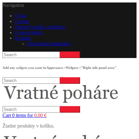
Navigation
Úvod
E-shop
Plastový pohár s potlačou
O nás-výhody
Kontakt
Obchodné podmienky
Add any widgets you want in Apperance->Widgets->"Right side panel area"
Cart 0 items for
0.00
€
Žiadne produkty v košíku.