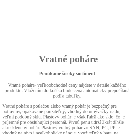
Vratné poháre
Ponúkame široký sortiment
Vratné poháre- veľkoobchodné ceny nájdete v detaile každého
produktu. Vložením do košíka bude cena automaticky prepočítaná
podľa tabuľky.
Vratné poháre s potlačou alebo vratný pohár je bezpečný pre
potraviny, opakovane použiteľný, vhodný do umývačky riadu,
veľmi podobný sklu. Plastový pohár je však ľahší ako sklo, čo je
príjemné pre obsluhujúci personál. Pivnú penu udrží 3krát dlhšie
ako sklenený pohár. Plastový vratný pohár zo SAN, PC, PP je
vhodný na pivo i nealkoholické nápoje, využiteľný v bare, na