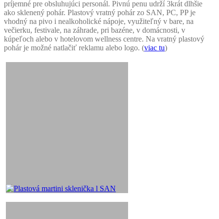
príjemné pre obsluhujúci personál. Pivnú penu udrží 3krát dlhšie
ako sklenený pohár. Plastový vratný pohár zo SAN, PC, PP je
vhodný na pivo i nealkoholické nápoje, využiteľný v bare, na
večierku, festivale, na záhrade, pri bazéne, v domácnosti, v
kúpeľoch alebo v hotelovom wellness centre. Na vratný plastový
pohár je možné natlačiť reklamu alebo logo. (
viac tu
)