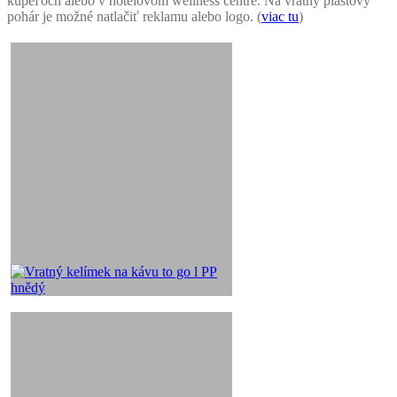
kúpeľoch alebo v hotelovom wellness centre. Na vratný plastový
pohár je možné natlačiť reklamu alebo logo. (
viac tu
)