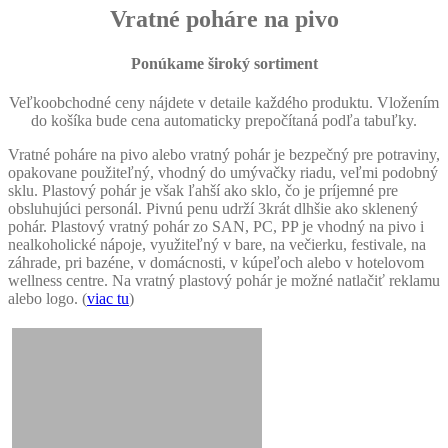
Vratné poháre na pivo
Ponúkame široký sortiment
Veľkoobchodné ceny nájdete v detaile každého produktu. Vložením
do košíka bude cena automaticky prepočítaná podľa tabuľky.
Vratné poháre na pivo alebo vratný pohár je bezpečný pre potraviny,
opakovane použiteľný, vhodný do umývačky riadu, veľmi podobný
sklu. Plastový pohár je však ľahší ako sklo, čo je príjemné pre
obsluhujúci personál. Pivnú penu udrží 3krát dlhšie ako sklenený
pohár. Plastový vratný pohár zo SAN, PC, PP je vhodný na pivo i
nealkoholické nápoje, využiteľný v bare, na večierku, festivale, na
záhrade, pri bazéne, v domácnosti, v kúpeľoch alebo v hotelovom
wellness centre. Na vratný plastový pohár je možné natlačiť reklamu
alebo logo. (
viac tu
)