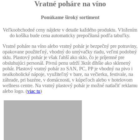
Vratné poháre na víno
Ponúkame široký sortiment
Veľkoobchodné ceny nájdete v detaile každého produktu. Vložením
do košíka bude cena automaticky prepočítaná podľa tabuľky.
Vratné poháre na víno alebo vratný pohár je bezpečný pre potraviny,
opakovane použiteľný, vhodný do umývačky riadu, veľmi podobný
sklu. Plastový pohár je však ľahší ako sklo, čo je príjemné pre
obsluhujúci personál. Pivnú penu udrží 3krát dlhšie ako sklenený
pohár. Plastový vratný pohár zo SAN, PC, PP je vhodný na pivo i
nealkoholické nápoje, využiteľný v bare, na večierku, festivale, na
záhrade, pri bazéne, v domácnosti, v kúpeľoch alebo v hotelovom
wellness centre. Na vratný plastový pohár je možné natlačiť reklamu
alebo logo. (
viac tu
)