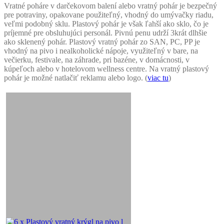
Vratné poháre v darčekovom balení alebo vratný pohár je bezpečný
pre potraviny, opakovane použiteľný, vhodný do umývačky riadu,
veľmi podobný sklu. Plastový pohár je však ľahší ako sklo, čo je
príjemné pre obsluhujúci personál. Pivnú penu udrží 3krát dlhšie
ako sklenený pohár. Plastový vratný pohár zo SAN, PC, PP je
vhodný na pivo i nealkoholické nápoje, využiteľný v bare, na
večierku, festivale, na záhrade, pri bazéne, v domácnosti, v
kúpeľoch alebo v hotelovom wellness centre. Na vratný plastový
pohár je možné natlačiť reklamu alebo logo. (
viac tu
)