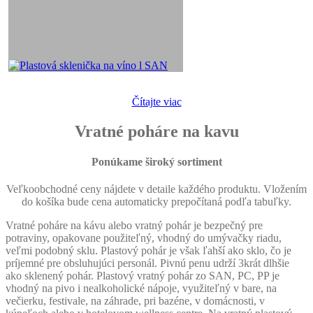
Čítajte viac
Vratné poháre na kavu
Ponúkame široký sortiment
Veľkoobchodné ceny nájdete v detaile každého produktu. Vložením
do košíka bude cena automaticky prepočítaná podľa tabuľky.
Vratné poháre na kávu alebo vratný pohár je bezpečný pre
potraviny, opakovane použiteľný, vhodný do umývačky riadu,
veľmi podobný sklu. Plastový pohár je však ľahší ako sklo, čo je
príjemné pre obsluhujúci personál. Pivnú penu udrží 3krát dlhšie
ako sklenený pohár. Plastový vratný pohár zo SAN, PC, PP je
vhodný na pivo i nealkoholické nápoje, využiteľný v bare, na
večierku, festivale, na záhrade, pri bazéne, v domácnosti, v