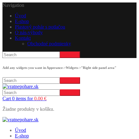
Navigation
Úvod
E-shop
Plastový pohár s potlačou
O nás-výhody
Kontakt
Obchodné podmienky
Add any widgets you want in Apperance->Widgets->"Right side panel area"
Cart 0 items for
0.00
€
Žiadne produkty v košíku.
Úvod
E-shop