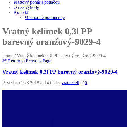
Plastový pohár s potlačou
O nás-výhody
Kontakt
Obchodné podmienky
Vratný kelímek 0,3l PP
barevný oranžový-9029-4
Home
/
Vratný kelímek 0,3l PP barevný oranžový-9029-4
â€¹
Return to Previous Page
Vratný kelímek 0,3l PP barevný oranžový-9029-4
Posted on 16.3.2018 at 14:05
by
vratnekeli
/
/
0