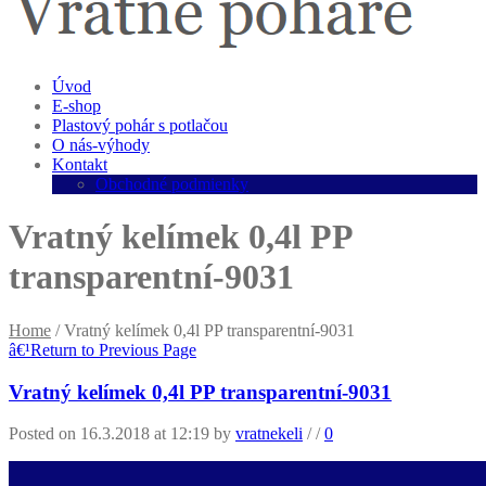
Úvod
E-shop
Plastový pohár s potlačou
O nás-výhody
Kontakt
Obchodné podmienky
Vratný kelímek 0,4l PP
transparentní-9031
Home
/
Vratný kelímek 0,4l PP transparentní-9031
â€¹
Return to Previous Page
Vratný kelímek 0,4l PP transparentní-9031
Posted on 16.3.2018 at 12:19
by
vratnekeli
/
/
0