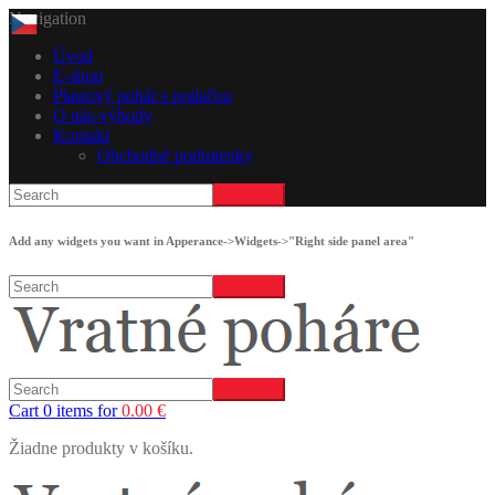
Navigation
Úvod
E-shop
Plastový pohár s potlačou
O nás-výhody
Kontakt
Obchodné podmienky
Add any widgets you want in Apperance->Widgets->"Right side panel area"
Cart 0 items for
0.00
€
Žiadne produkty v košíku.