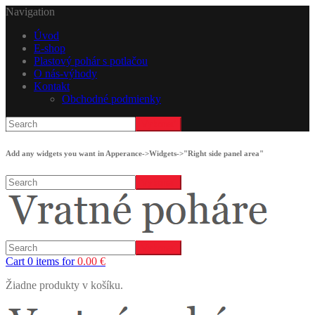
Navigation
Úvod
E-shop
Plastový pohár s potlačou
O nás-výhody
Kontakt
Obchodné podmienky
Add any widgets you want in Apperance->Widgets->"Right side panel area"
Cart 0 items for
0.00
€
Žiadne produkty v košíku.