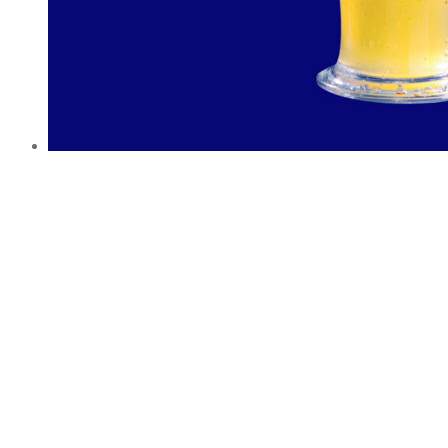
Product Information
Product code:
9042
Categories:
Vratné plastové poháre
,
Vratné
poháre na pivo
3.34
€
bez DPH
Vložením do košíku bude automaticky přepočítána cena dle
tabulky.
[table id=36 /]
Add to Wishlist
Quantity:
Vratný pohár 0,5l SAN quantity