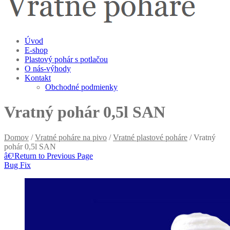
Úvod
E-shop
Plastový pohár s potlačou
O nás-výhody
Kontakt
Obchodné podmienky
Vratný pohár 0,5l SAN
Domov
/
Vratné poháre na pivo
/
Vratné plastové poháre
/ Vratný
pohár 0,5l SAN
â€¹
Return to Previous Page
Bug Fix