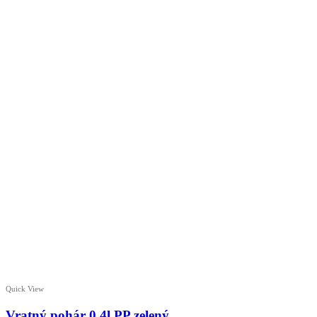
Quick View
Vratný pohár 0,4l PP zelený