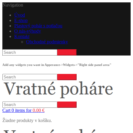
Navigation
Úvod
E-shop
Plastový pohár s potlačou
O nás-výhody
Kontakt
Obchodné podmienky
Add any widgets you want in Apperance->Widgets->"Right side panel area"
Cart 0 items for
0.00
€
Žiadne produkty v košíku.