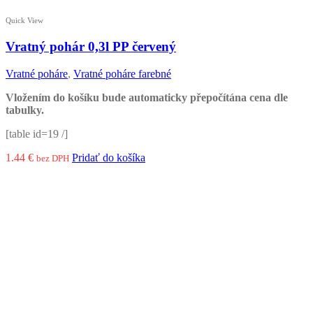
Quick View
Vratný pohár 0,3l PP červený
Vratné poháre
,
Vratné poháre farebné
Vložením do košíku bude automaticky přepočítána cena dle
tabulky.
[table id=19 /]
1.44
€
Pridať do košíka
bez DPH