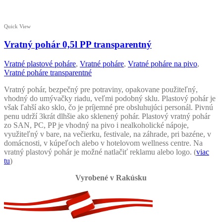
Quick View
Vratný pohár 0,5l PP transparentný
Vratné plastové poháre
,
Vratné poháre
,
Vratné poháre na pivo
,
Vratné poháre transparentné
Vratný pohár, bezpečný pre potraviny, opakovane použiteľný,
vhodný do umývačky riadu, veľmi podobný sklu. Plastový pohár je
však ľahší ako sklo, čo je príjemné pre obsluhujúci personál. Pivnú
penu udrží 3krát dlhšie ako sklenený pohár. Plastový vratný pohár
zo SAN, PC, PP je vhodný na pivo i nealkoholické nápoje,
využiteľný v bare, na večierku, festivale, na záhrade, pri bazéne, v
domácnosti, v kúpeľoch alebo v hotelovom wellness centre. Na
vratný plastový pohár je možné natlačiť reklamu alebo logo. (
viac
tu
)
Vyrobené v Rakúsku