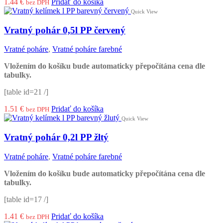
1.44
€
Pridať do košíka
bez DPH
Quick View
Vratný pohár 0,5l PP červený
Vratné poháre
,
Vratné poháre farebné
Vložením do košíku bude automaticky přepočítána cena dle
tabulky.
[table id=21 /]
1.51
€
Pridať do košíka
bez DPH
Quick View
Vratný pohár 0,2l PP žltý
Vratné poháre
,
Vratné poháre farebné
Vložením do košíku bude automaticky přepočítána cena dle
tabulky.
[table id=17 /]
1.41
€
Pridať do košíka
bez DPH