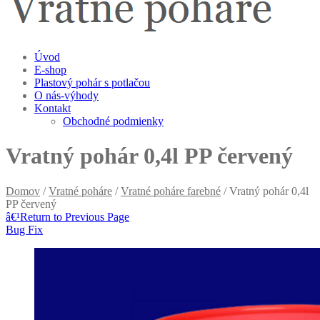
Úvod
E-shop
Plastový pohár s potlačou
O nás-výhody
Kontakt
Obchodné podmienky
Vratný pohár 0,4l PP červený
Domov
/
Vratné poháre
/
Vratné poháre farebné
/ Vratný pohár 0,4l
PP červený
â€¹
Return to Previous Page
Bug Fix