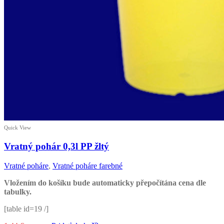
Quick View
Vratný pohár 0,3l PP žltý
Vratné poháre
,
Vratné poháre farebné
Vložením do košíku bude automaticky přepočítána cena dle
tabulky.
[table id=19 /]