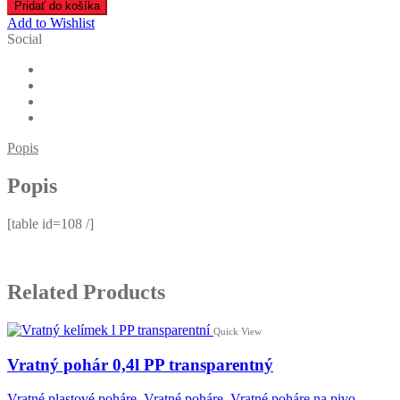
Pridať do košíka
Add to Wishlist
Social
Popis
Popis
[table id=108 /]
Related Products
Quick View
Vratný pohár 0,4l PP transparentný
Vratné plastové poháre
,
Vratné poháre
,
Vratné poháre na pivo
,