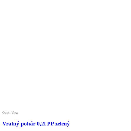
Quick View
Vratný pohár 0,2l PP zelený