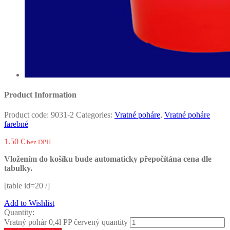
Product Information
Product code:
9031-2
Categories:
Vratné poháre
,
Vratné poháre
farebné
1.50
€
bez DPH
Vložením do košíku bude automaticky přepočítána cena dle
tabulky.
[table id=20 /]
Add to Wishlist
Quantity:
Vratný pohár 0,4l PP červený quantity