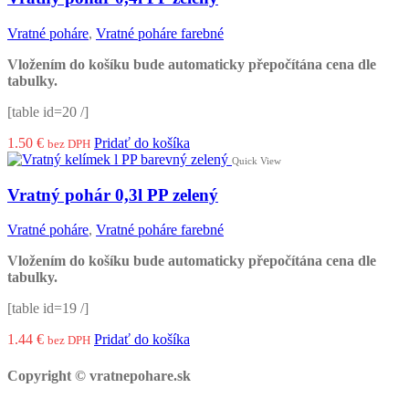
Vratné poháre
,
Vratné poháre farebné
Vložením do košíku bude automaticky přepočítána cena dle
tabulky.
[table id=20 /]
1.50
€
Pridať do košíka
bez DPH
Quick View
Vratný pohár 0,3l PP zelený
Vratné poháre
,
Vratné poháre farebné
Vložením do košíku bude automaticky přepočítána cena dle
tabulky.
[table id=19 /]
1.44
€
Pridať do košíka
bez DPH
Copyright © vratnepohare.sk