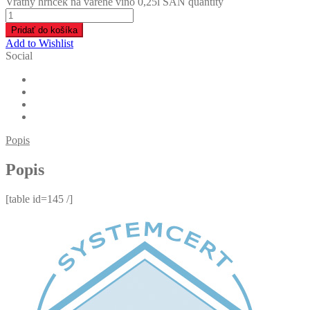
Vratný hrnček na varené víno 0,25l SAN quantity
Pridať do košíka
Add to Wishlist
Social
Popis
Popis
[table id=145 /]