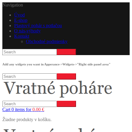
Navigation
Úvod
E-shop
Plastový pohár s potlačou
O nás-výhody
Kontakt
Obchodné podmienky
Add any widgets you want in Apperance->Widgets->"Right side panel area"
Cart 0 items for
0.00
€
Žiadne produkty v košíku.