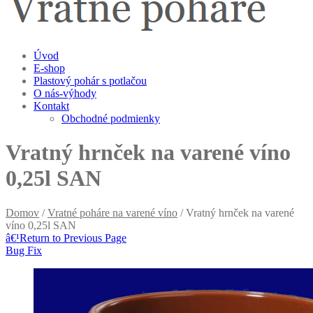
Úvod
E-shop
Plastový pohár s potlačou
O nás-výhody
Kontakt
Obchodné podmienky
Vratný hrnček na varené víno
0,25l SAN
Domov
/
Vratné poháre na varené víno
/ Vratný hrnček na varené
víno 0,25l SAN
â€¹
Return to Previous Page
Bug Fix