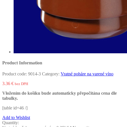
Product Information
Product code:
9014-3
Category:
Vratné poháre na varené víno
3.36
€
bez DPH
Vložením do košíku bude automaticky přepočítána cena dle
tabulky.
[table id=46 /]
Add to Wishlist
Quantity: