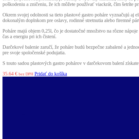
poškodeniu a zničeniu, že ich môžete používať viackrát, čím šetríte p
Okrem svojej odolnosti sa tieto plastové gastro poháre vyznačujú a
dokonalým doplnkom pre oslavy, rodinné stretnutia alebo firemné pár
Poháre majú objem 0,25l, čo je dostatočné množstvo na rôzne nápoje 
čas a energiu pri ich čistení.
Darčekové balenie zaručí, že poháre budú bezpečne zabalené a jednodu
pre svoje spoločenské podujatia.
S touto sadou plastových gastro pohárov v darčekovom balení získate k
35.64
€
Pridať do košíka
bez DPH