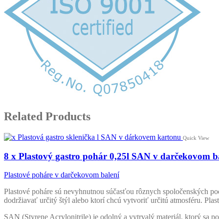
Related Products
Quick View
8 x Plastový gastro pohár 0,25l SAN v darčekovom b
Plastové poháre v darčekovom balení
Plastové poháre sú nevyhnutnou súčasťou rôznych spoločenských poduj
dodržiavať určitý štýl alebo ktorí chcú vytvoriť určitú atmosféru. P
SAN (Styrene Acrylonitrile) je odolný a vytrvalý materiál, ktorý sa p