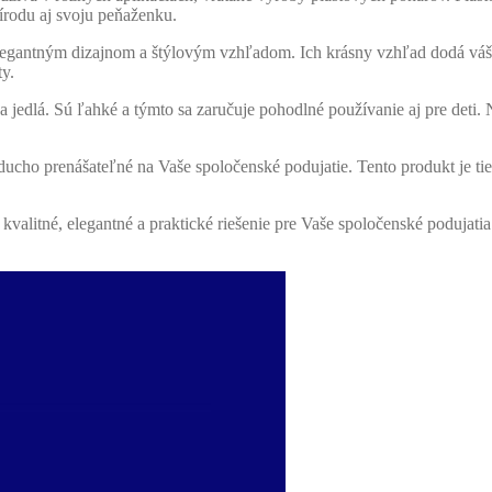
rírodu aj svoju peňaženku.
j elegantným dizajnom a štýlovým vzhľadom. Ich krásny vzhľad dodá vá
ty.
a jedlá. Sú ľahké a týmto sa zaručuje pohodlné používanie aj pre det
cho prenášateľné na Vaše spoločenské podujatie. Tento produkt je tiež 
valitné, elegantné a praktické riešenie pre Vaše spoločenské podujatia.