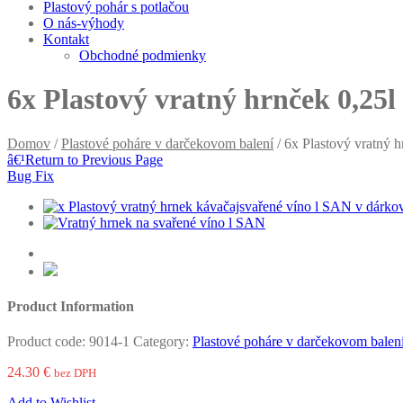
Plastový pohár s potlačou
O nás-výhody
Kontakt
Obchodné podmienky
6x Plastový vratný hrnček 0,25
Domov
/
Plastové poháre v darčekovom balení
/ 6x Plastový vratný 
â€¹
Return to Previous Page
Bug Fix
Product Information
Product code:
9014-1
Category:
Plastové poháre v darčekovom balen
24.30
€
bez DPH
Add to Wishlist