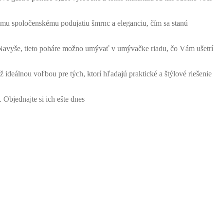
šmu spoločenskému podujatiu šmrnc a eleganciu, čím sa stanú
i. Navyše, tieto poháre možno umývať v umývačke riadu, čo Vám ušetrí
ideálnou voľbou pre tých, ktorí hľadajú praktické a štýlové riešenie
 Objednajte si ich ešte dnes