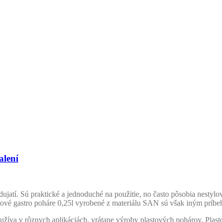
alení
atí. Sú praktické a jednoduché na použitie, no často pôsobia nestylov
lastové gastro poháre 0,25l vyrobené z materiálu SAN sú však iným príb
oužíva v rôznych aplikáciách, vrátane výroby plastových pohárov. Plast