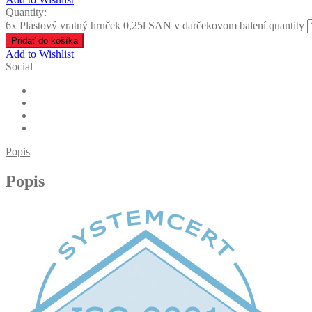
Quantity:
6x Plastový vratný hrnček 0,25l SAN v darčekovom balení quantity
Pridať do košíka
Add to Wishlist
Social
Popis
Popis