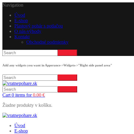
Navigation
Úvod
E-shop
Plastový pohár s potlačou
O nás-výhody
Kontakt
Obchodné podmienky
Add any widgets you want in Apperance->Widgets->"Right side panel area"
Cart 0 items for
0.00
€
Žiadne produkty v košíku.
Úvod
E-shop