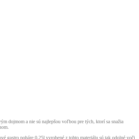
ým dojmom a nie sú najlepšou voľbou pre tých, ktorí sa snažia
ehom.
ové gastro poháre 0,25l vyrobené z tohto materiálu sú tak odolné voči