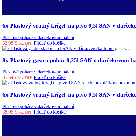
6x Plastový vratný krígeľ na pivo 0,5l SAN v darček
Plastové poháre v darčekovom balení
32.95
€
Pridať do košíka
bez DPH
Quick View
8x Plastový gastro pohár 0,25l SAN v darčekovom ba
Plastové poháre v darčekovom balení
35.64
€
Pridať do košíka
bez DPH
6x Plastový vratný krígeľ na pivo 0,5l SAN v darček
Plastové poháre v darčekovom balení
38.95
€
Pridať do košíka
bez DPH