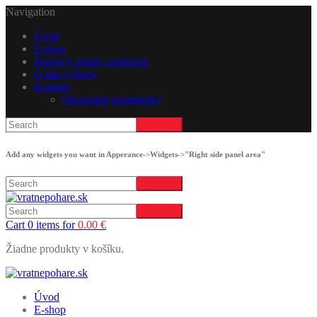
Navigation
Úvod
E-shop
Plastový pohár s potlačou
O nás-výhody
Kontakt
Obchodné podmienky
Add any widgets you want in Apperance->Widgets->"Right side panel area"
Cart 0 items for
0.00
€
Žiadne produkty v košíku.
Úvod
E-shop